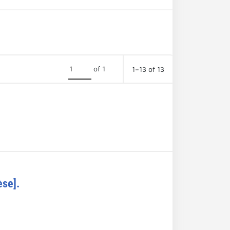
of 1
1–13 of 13
èse].