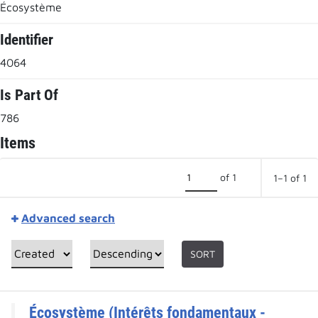
Écosystème
Identifier
4064
Is Part Of
786
Items
of 1
1–1 of 1
Advanced search
SORT
Écosystème (Intérêts fondamentaux -