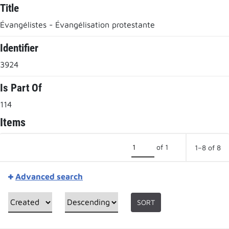
Title
Évangélistes - Évangélisation protestante
Identifier
3924
Is Part Of
114
Items
of 1
1–8 of 8
Advanced search
SORT