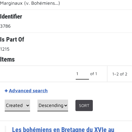
Marginaux (v. Bohémiens...)
Identifier
3786
Is Part Of
1215
Items
of 1
1–2 of 2
Advanced search
SORT
Les bohémiens en Bretagne du XVIe au