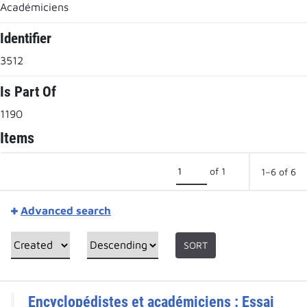
Académiciens
Identifier
3512
Is Part Of
1190
Items
of 1
1–6 of 6
Advanced search
SORT
Encyclopédistes et académiciens : Essai