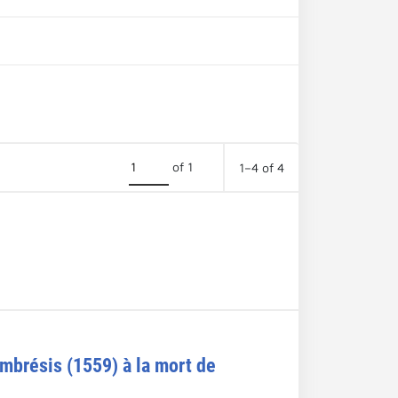
of 1
1–4 of 4
mbrésis (1559) à la mort de