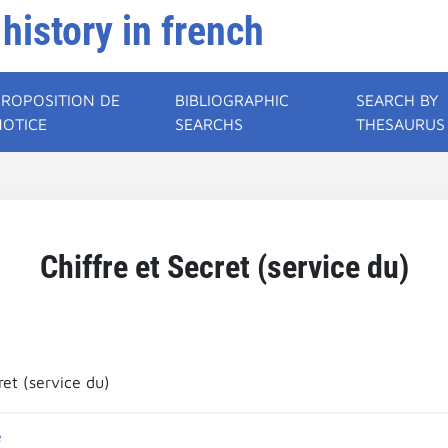
 history in french
PROPOSITION DE
BIBLIOGRAPHIC
SEARCH BY
NOTICE
SEARCHS
THESAURUS
Chiffre et Secret (service du)
ret (service du)
e