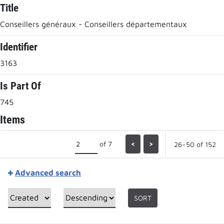
Title
Conseillers généraux - Conseillers départementaux
Identifier
3163
Is Part Of
745
Items
of 7
<
>
26–50 of 152
Advanced search
SORT