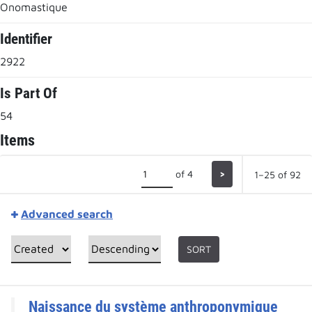
Onomastique
Identifier
2922
Is Part Of
54
Items
of 4
>
1–25 of 92
Advanced search
SORT
Naissance du système anthroponymique