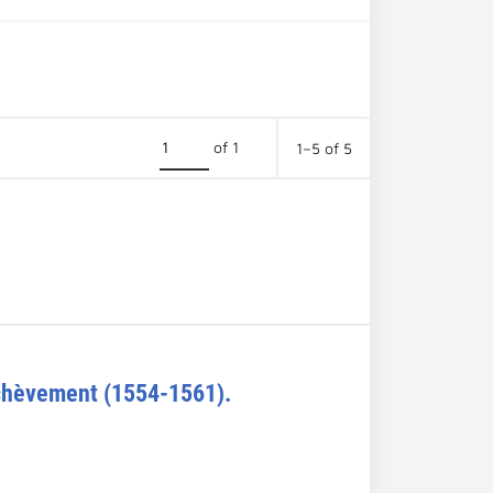
of 1
1–5 of 5
achèvement (1554-1561).