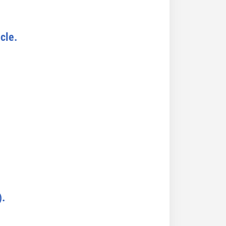
cle.
).