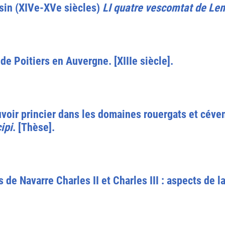
sin (XIVe-XVe siècles)
LI quatre vescomtat de Le
e Poitiers en Auvergne. [XIIIe siècle].
uvoir princier dans les domaines rouergats et céve
ipi
. [Thèse].
e Navarre Charles II et Charles III : aspects de la