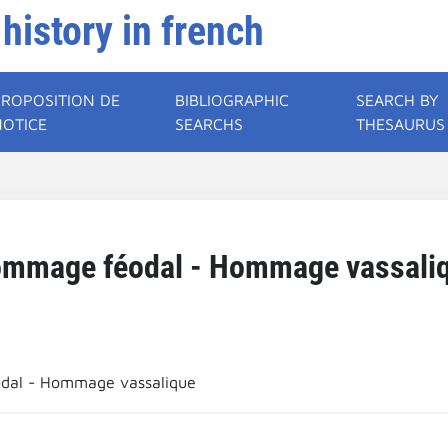
 history in french
PROPOSITION DE
BIBLIOGRAPHIC
SEARCH BY
NOTICE
SEARCHS
THESAURUS
mmage féodal - Hommage vassali
dal - Hommage vassalique