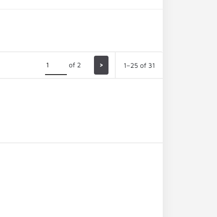
of 2
>
1–25 of 31