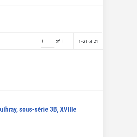
of 1
1–21 of 21
uibray, sous-série 3B, XVIIIe