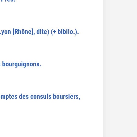
on [Rhône], dite) (+ biblio.).
ts bourguignons.
comptes des consuls boursiers,