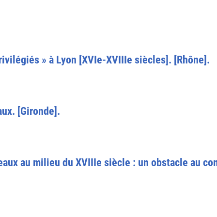
vilégiés » à Lyon [XVIe-XVIIIe siècles]. [Rhône].
aux. [Gironde].
eaux au milieu du XVIIIe siècle : un obstacle au c