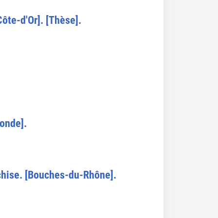
Côte-d'Or]. [Thèse].
ronde].
nchise. [Bouches-du-Rhône].