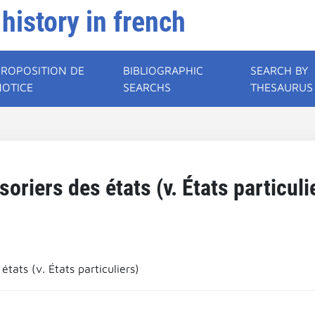
 history in french
PROPOSITION DE
BIBLIOGRAPHIC
SEARCH BY
NOTICE
SEARCHS
THESAURUS
soriers des états (v. États particuli
 états (v. États particuliers)