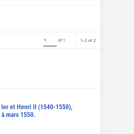
of 1
1–2 of 2
Ier et Henri II (1540-1550),
7 à mars 1550.