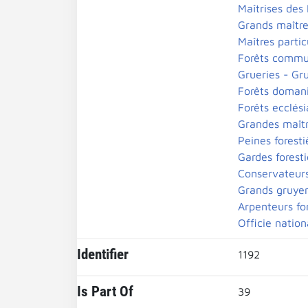
Maîtrises des
Grands maître
Maîtres partic
Forêts commu
Grueries - Gr
Forêts domani
Forêts ecclési
Grandes maîtr
Peines foresti
Gardes foresti
Conservateurs
Grands gruye
Arpenteurs for
Officie nation
Identifier
1192
Is Part Of
39