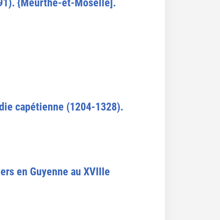
791). {Meurthe-et-Moselle].
ie capétienne (1204-1328).
tiers en Guyenne au XVIIIe