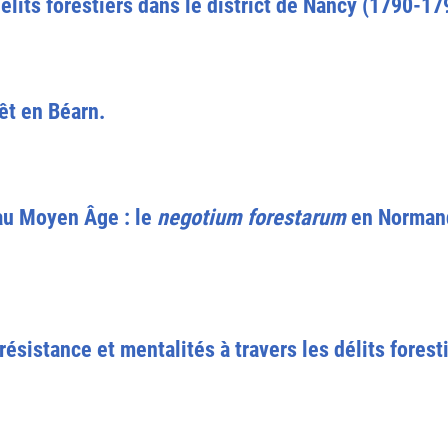
délits forestiers dans le district de Nancy (1790-1
rêt en Béarn.
 au Moyen Âge : le
negotium forestarum
en Normand
 résistance et mentalités à travers les délits fores