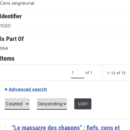
Cens seigneurial
Identifier
1020
Is Part Of
954
Items
of 1
1–13 of 13
Advanced search
SORT
"Le massacre des chapons" : fiefs, cens et