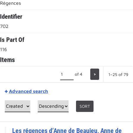
Régences
Identifier
702
Is Part Of
116
Items
of 4
>
1–25 of 79
Advanced search
SORT
Les régences d’Anne de Beaujeu, Anne de