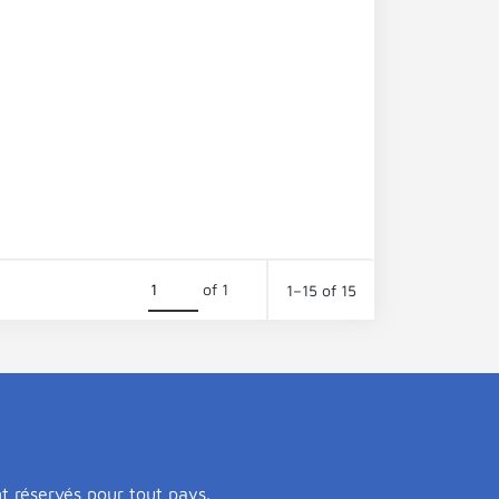
of 1
1–15 of 15
nt réservés pour tout pays.