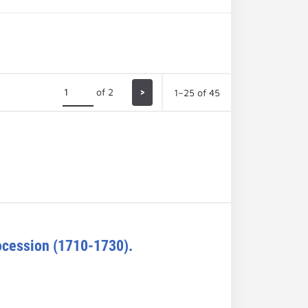
of 2
>
1–25 of 45
rocession (1710-1730).