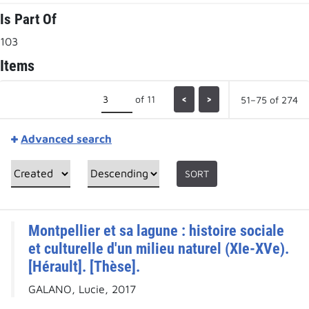
Is Part Of
103
Items
of 11
<
>
51–75 of 274
Advanced search
SORT
Montpellier et sa lagune : histoire sociale
et culturelle d'un milieu naturel (XIe-XVe).
[Hérault]. [Thèse].
GALANO, Lucie, 2017