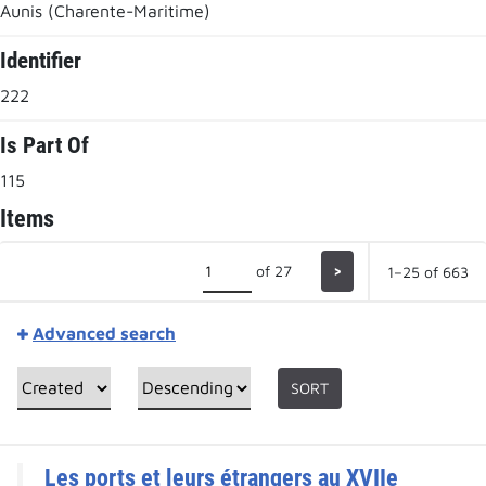
Aunis (Charente-Maritime)
Identifier
222
Is Part Of
115
Items
of 27
>
1–25 of 663
Advanced search
SORT
Les ports et leurs étrangers au XVIIe