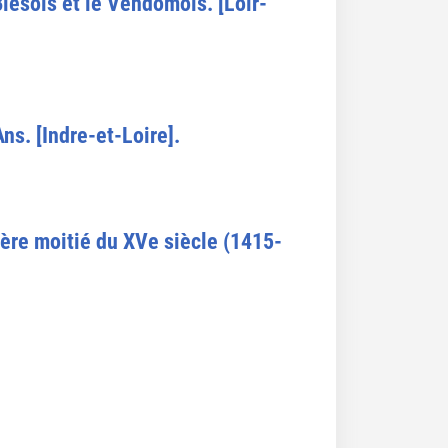
Blésois et le Vendômois. [Loir-
ns. [Indre-et-Loire].
mière moitié du XVe siècle (1415-