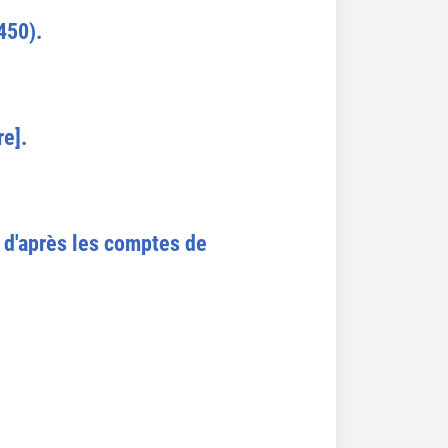
450).
e].
) d'après les comptes de