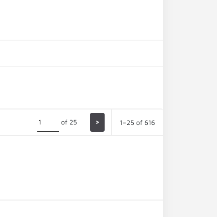
of 25
>
1–25 of 616