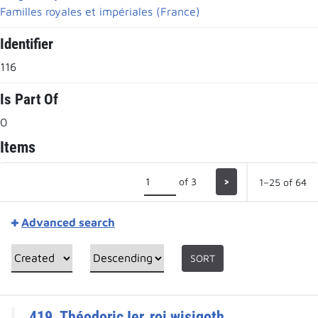
Familles royales et impériales (France)
Identifier
116
Is Part Of
0
Items
of 3
>
1–25 of 64
Advanced search
SORT
419. Théodoric Ier, roi wisigoth.