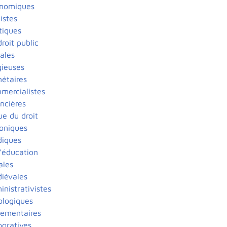
onomiques
istes
tiques
roit public
ales
gieuses
étaires
mercialistes
ncières
ue du droit
oniques
diques
l'éducation
ales
iévales
nistrativistes
ologiques
lementaires
poratives