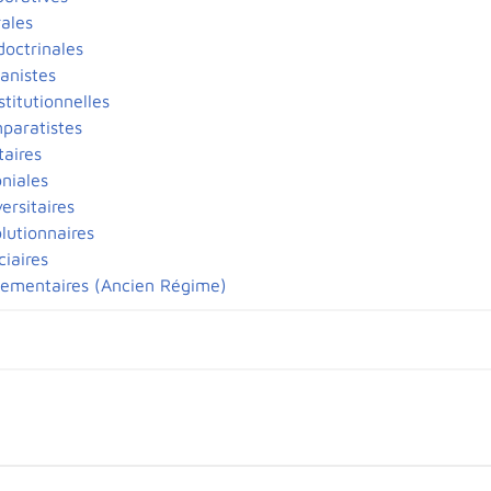
ales
doctrinales
anistes
titutionnelles
paratistes
taires
oniales
ersitaires
lutionnaires
ciaires
lementaires (Ancien Régime)