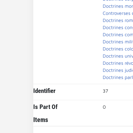
Doctrines mor
Controverses 
Doctrines rom
Doctrines cons
Doctrines com
Doctrines mili
Doctrines col
Doctrines univ
Doctrines révo
Doctrines judi
Doctrines par
Identifier
37
Is Part Of
0
Items