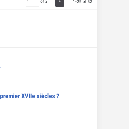
of 2
>
1–25 of 32
.
 premier XVIIe siècles ?