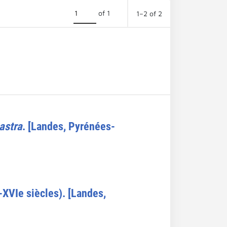
of 1
1–2 of 2
astra
. [Landes, Pyrénées-
-XVIe siècles). [Landes,