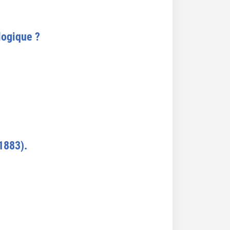
logique ?
1883).