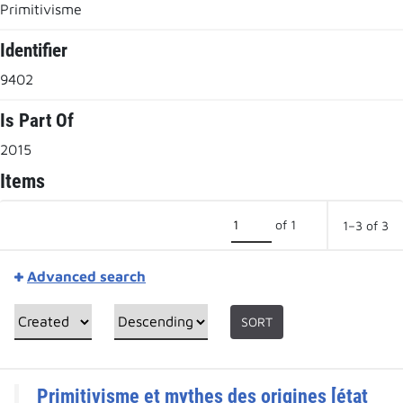
Primitivisme
Identifier
9402
Is Part Of
2015
Items
of 1
1–3 of 3
Advanced search
SORT
Primitivisme et mythes des origines [état