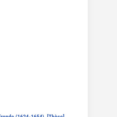
 Fronde (1624-1654). [Thèse].