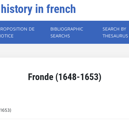
 history in french
PROPOSITION DE
BIBLIOGRAPHIC
SEARCH BY
NOTICE
SEARCHS
THESAURUS
Fronde (1648-1653)
-1653)