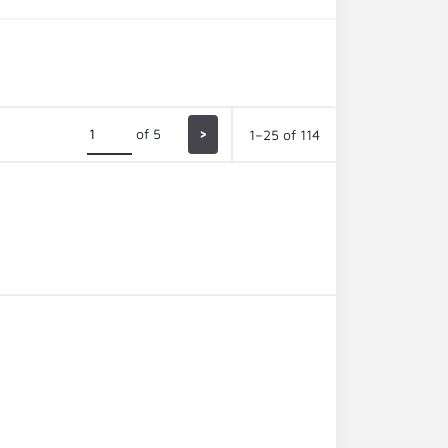
of 5
>
1–25 of 114