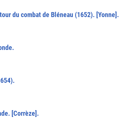
utour du combat de Bléneau (1652). [Yonne].
ronde.
1654).
nde. [Corrèze].