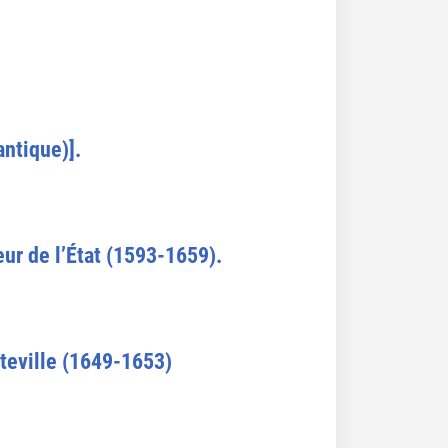
ntique)].
eur de l’État (1593-1659).
tteville (1649-1653)