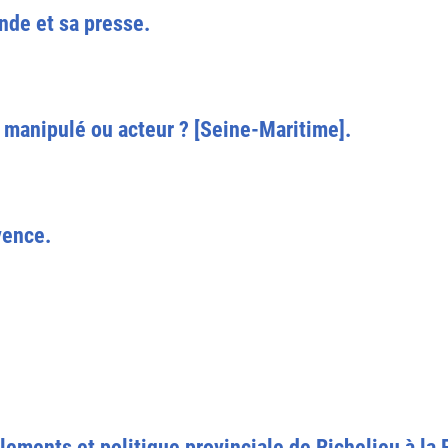
nde et sa presse.
 manipulé ou acteur ? [Seine-Maritime].
vence.
rlements et politique provinciale de Richelieu à la