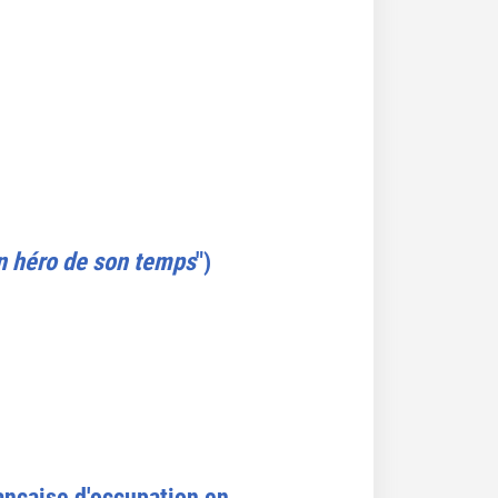
un héro de son temps
")
ançaise d'occupation en