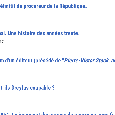
définitif du procureur de la République.
mal. Une histoire des années trente.
17
m d'un éditeur (précédé de "
Pierre-Victor Stock, 
t-ils Dreyfus coupable ?
1954. Le jugement des crimes de guerre en zone fr