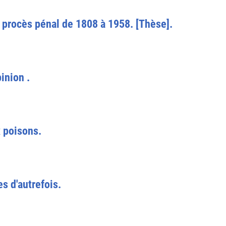
e procès pénal de 1808 à 1958. [Thèse].
inion .
x poisons.
es d'autrefois.