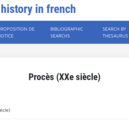
 history in french
PROPOSITION DE
BIBLIOGRAPHIC
SEARCH BY
NOTICE
SEARCHS
THESAURUS
Procès (XXe siècle)
ècle)