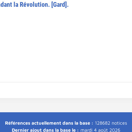
dant la Révolution. [Gard].
Références actuellement dans la base :
128682 notices
Dernier ajout dans la base le :
mardi 4 août 2026