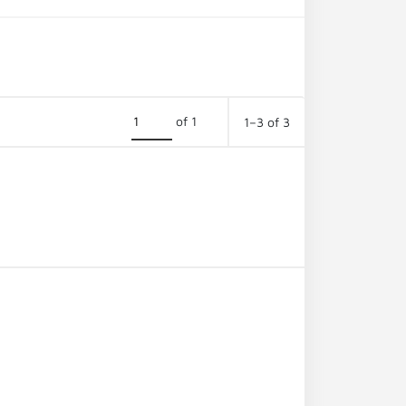
of 1
1–3 of 3