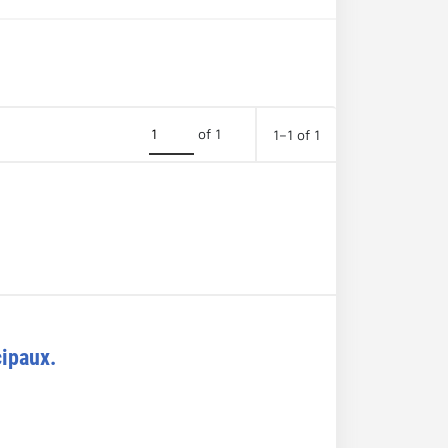
of 1
1–1 of 1
cipaux.