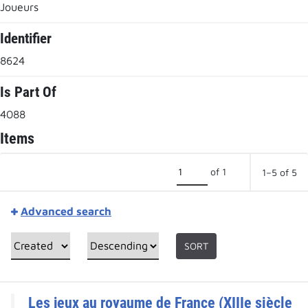
Joueurs
Identifier
8624
Is Part Of
4088
Items
of 1
1–5 of 5
Advanced search
SORT
Les jeux au royaume de France (XIIIe siècle