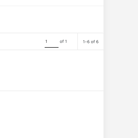
of 1
1–6 of 6