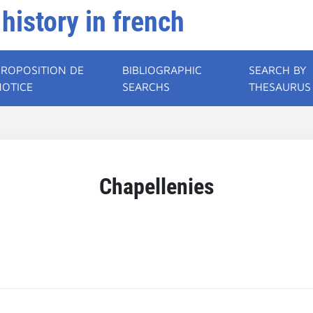
 history in french
PROPOSITION DE
BIBLIOGRAPHIC
SEARCH BY
NOTICE
SEARCHS
THESAURUS
Chapellenies