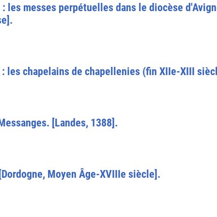
 : les messes perpétuelles dans le diocèse d'Avig
e].
: les chapelains de chapellenies (fin XIIe-XIII sièc
 Messanges. [Landes, 1388].
[Dordogne, Moyen Âge-XVIIIe siècle].